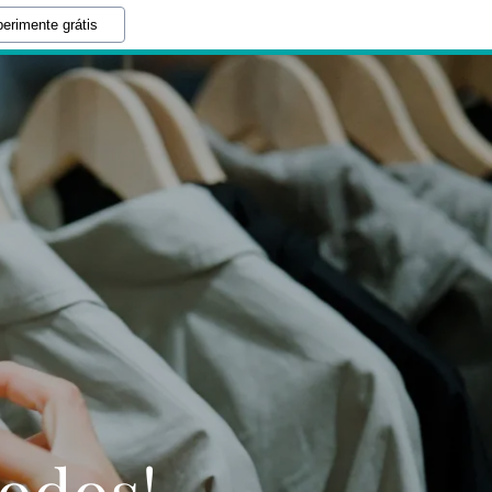
erimente grátis
todos!