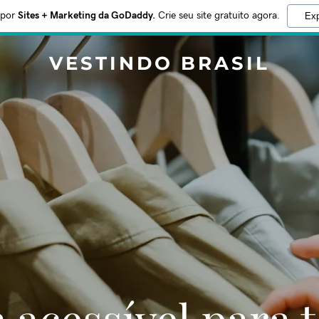
 por
Sites + Marketing da GoDaddy.
Crie seu site gratuito agora.
Exp
VESTINDO BRASIL
acessível para 